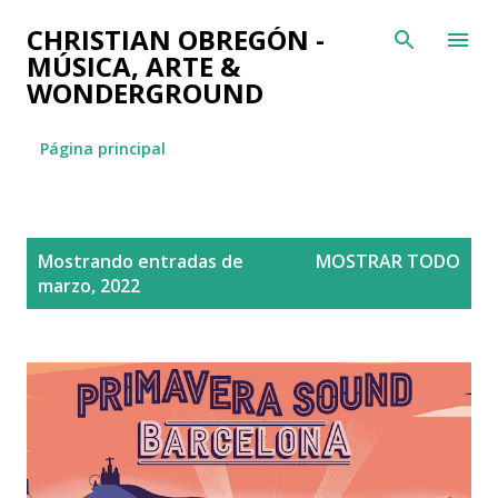
Ir al contenido principal
CHRISTIAN OBREGÓN -
MÚSICA, ARTE &
WONDERGROUND
Página principal
E
Mostrando entradas de
MOSTRAR TODO
n
marzo, 2022
t
r
a
d
a
s