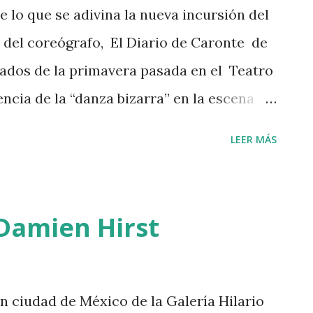
 lo que se adivina la nueva incursión del
a del coreógrafo, El Diario de Caronte de
iados de la primavera pasada en el Teatro
ncia de la “danza bizarra” en la escena
o por el propio Parrao a mediados de los
LEER MÁS
gue provocando dolor de cabeza a quienes
lo. "El diario de Caronte" de Raúl Parrao,
l 27 de mayo al 4 de julio. Como parte del
 Damien Hirst
munidad Teatral del FONCA y a caballo
tomima, el teatro y la danza posmoderna,
, esta vez, la figura de Caronte (el
 en ciudad de México de la Galería Hilario