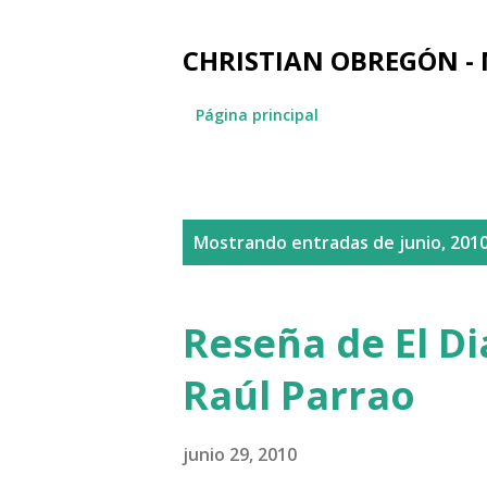
CHRISTIAN OBREGÓN -
Página principal
E
Mostrando entradas de junio, 201
n
t
Reseña de El Di
r
Raúl Parrao
a
d
junio 29, 2010