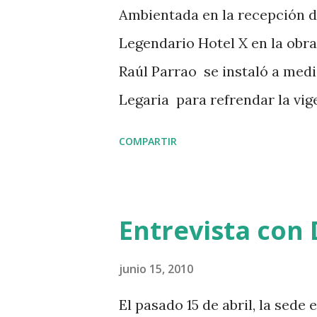
a
Ambientada en la recepción de
s
Legendario Hotel X en la obr
Raúl Parrao se instaló a med
Legaria para refrendar la vige
mexicana, ese estilo inventad
COMPARTIR
ochenta que al día de hoy si
seguimos intentando clasificar
Teatro Legaria, México DF, de
Entrevista con
programa Teatros para la Co
entre el performance, la pan
junio 15, 2010
Parrao ha cogido como pretexto
El pasado 15 de abril, la sede