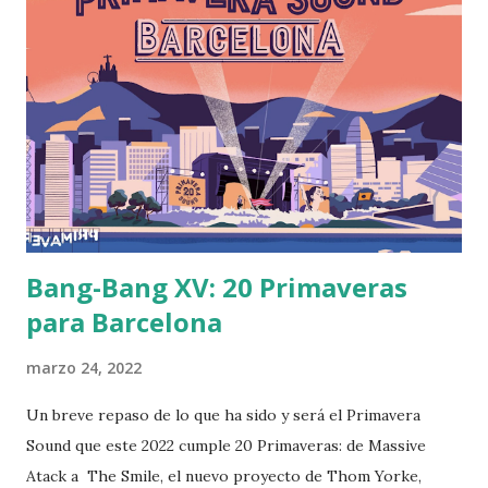
composiciones. Investigación y locución: Victor R.
Burguete Producción: Christian Obregón Post-
producción: Laura Tomás >>Haz clic aquí para ir al
podcast<< Podcast grabado originalmente para Ràdio
Fabra de la Fàbrica de Creació Fabra i Coats
Bang-Bang XV: 20 Primaveras
para Barcelona
marzo 24, 2022
Un breve repaso de lo que ha sido y será el Primavera
Sound que este 2022 cumple 20 Primaveras: de Massive
Atack a The Smile, el nuevo proyecto de Thom Yorke,