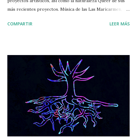
proyectos artísticos, así como la naturaleza Queer de sus
más recientes proyectos. Música de las Las Maricarmen,
Flamenco Queer, Ladilla Rusa, Kumbia Queers, Villano
COMPARTIR
LEER MÁS
Antillano y un gran elenco musical. Producción y locución:
Christian Obregón Investigación y locución: Victor R.
Burguete Postproducción: Laura Tomás >>Haz clic aquí
para ir al podcast<< Podcast grabado originalmente para
Ràdio Fabra de la Fàbrica de Creació Fabra i Coats