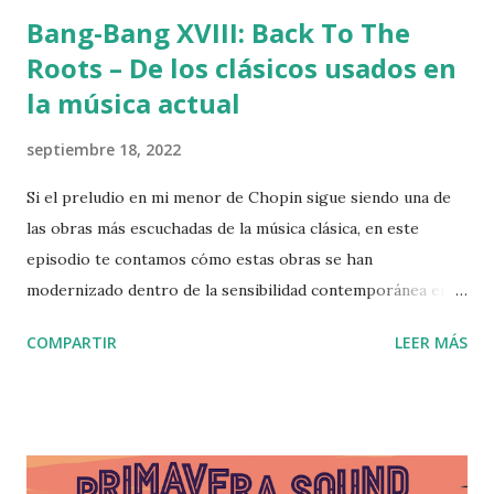
Bang-Bang XVIII: Back To The
Roots – De los clásicos usados en
la música actual
septiembre 18, 2022
Si el preludio en mi menor de Chopin sigue siendo una de
las obras más escuchadas de la música clásica, en este
episodio te contamos cómo estas obras se han
modernizado dentro de la sensibilidad contemporánea en
crossovers de diferentes etudes, sinfonías, requiems. De
COMPARTIR
LEER MÁS
Beethoven a Prokofiev, pasando por Bach o Shostákovich a
las grandes bandas contemporáneas, como Radiohead,
Metallica, Black Sabath o Deeep Purple, músicos y bandas,
que se inspiran en la música clásica o integran instrumentos
clásicos, estructuras y motivos dentro de sus