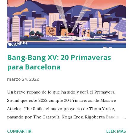
podcast<< Podcast grabado originalmente para Ràdio
Fabra de la Fàbrica de Creació Fabra i Coats
Bang-Bang XV: 20 Primaveras
para Barcelona
marzo 24, 2022
Un breve repaso de lo que ha sido y será el Primavera
Sound que este 2022 cumple 20 Primaveras: de Massive
Atack a The Smile, el nuevo proyecto de Thom Yorke,
pasando por The Catapult, Noga Erez, Rigoberta Bandini,
Peggy Gou y mucho más... >>Haz clic en
COMPARTIR
LEER MÁS