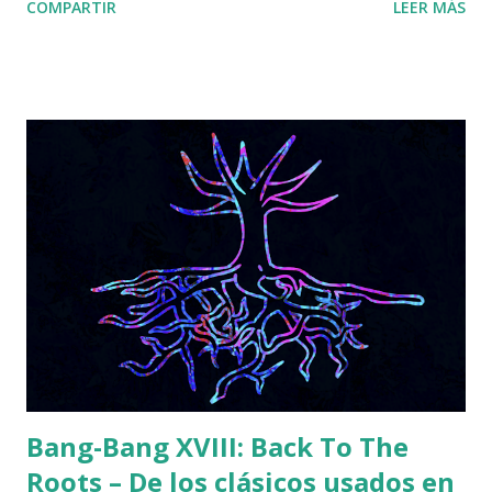
COMPARTIR
LEER MÁS
Antillano y un gran elenco musical. Producción y locución:
Christian Obregón Investigación y locución: Victor R.
Burguete Postproducción: Laura Tomás >>Haz clic aquí
para ir al podcast<< Podcast grabado originalmente para
Ràdio Fabra de la Fàbrica de Creació Fabra i Coats
Bang-Bang XVIII: Back To The
Roots – De los clásicos usados en