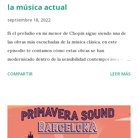
la música actual
septiembre 18, 2022
Si el preludio en mi menor de Chopin sigue siendo una de
las obras más escuchadas de la música clásica, en este
episodio te contamos cómo estas obras se han
modernizado dentro de la sensibilidad contemporánea en
crossovers de diferentes etudes, sinfonías, requiems. De
COMPARTIR
LEER MÁS
Beethoven a Prokofiev, pasando por Bach o Shostákovich a
las grandes bandas contemporáneas, como Radiohead,
Metallica, Black Sabath o Deeep Purple, músicos y bandas,
que se inspiran en la música clásica o integran instrumentos
clásicos, estructuras y motivos dentro de sus
composiciones. Investigación y locución: Victor R.
Burguete Producción: Christian Obregón Post-
producción: Laura Tomás >>Haz clic aquí para ir al