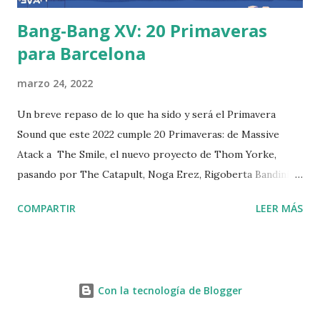
Bang-Bang XV: 20 Primaveras
para Barcelona
marzo 24, 2022
Un breve repaso de lo que ha sido y será el Primavera
Sound que este 2022 cumple 20 Primaveras: de Massive
Atack a The Smile, el nuevo proyecto de Thom Yorke,
pasando por The Catapult, Noga Erez, Rigoberta Bandini,
Peggy Gou y mucho más... >>Haz clic en
COMPARTIR
LEER MÁS
la imagen o aquí para ir al podcast<< Podcast grabado
originalmente para Ràdio Fabra de la Fàbrica de Creació
Fabra i Coats
Con la tecnología de Blogger