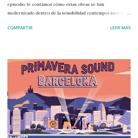
episodio te contamos cómo estas obras se han
modernizado dentro de la sensibilidad contemporánea en
crossovers de diferentes etudes, sinfonías, requiems. De
COMPARTIR
LEER MÁS
Beethoven a Prokofiev, pasando por Bach o Shostákovich a
las grandes bandas contemporáneas, como Radiohead,
Metallica, Black Sabath o Deeep Purple, músicos y bandas,
que se inspiran en la música clásica o integran instrumentos
clásicos, estructuras y motivos dentro de sus
composiciones. Investigación y locución: Victor R.
Burguete Producción: Christian Obregón Post-
producción: Laura Tomás >>Haz clic aquí para ir al
podcast<< Podcast grabado originalmente para Ràdio
Fabra de la Fàbrica de Creació Fabra i Coats