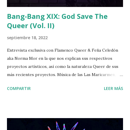
Bang-Bang XIX: God Save The
Queer (Vol. II)
septiembre 18, 2022
Entrevista exclusiva con Flamenco Queer & Feña Celedón
aka Norma Mor en la que nos explican sus respectivos
proyectos artísticos, así como la naturaleza Queer de sus
más recientes proyectos. Música de las Las Maricarmen,
Flamenco Queer, Ladilla Rusa, Kumbia Queers, Villano
COMPARTIR
LEER MÁS
Antillano y un gran elenco musical. Producción y locución:
Christian Obregón Investigación y locución: Victor R.
Burguete Postproducción: Laura Tomás >>Haz clic aquí
para ir al podcast<< Podcast grabado originalmente para
Ràdio Fabra de la Fàbrica de Creació Fabra i Coats