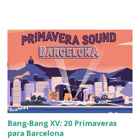
Beethoven a Prokofiev, pasando por Bach o Shostákovich a
las grandes bandas contemporáneas, como Radiohead,
Metallica, Black Sabath o Deeep Purple, músicos y bandas,
que se inspiran en la música clásica o integran instrumentos
clásicos, estructuras y motivos dentro de sus
composiciones. Investigación y locución: Victor R.
Burguete Producción: Christian Obregón Post-
producción: Laura Tomás >>Haz clic aquí para ir al
podcast<< Podcast grabado originalmente para Ràdio
Fabra de la Fàbrica de Creació Fabra i Coats
Bang-Bang XV: 20 Primaveras
para Barcelona