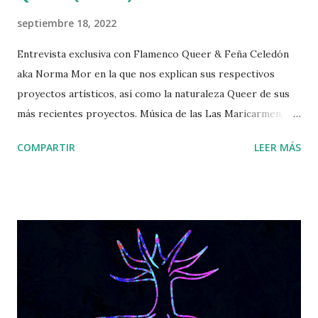
septiembre 18, 2022
Entrevista exclusiva con Flamenco Queer & Feña Celedón
aka Norma Mor en la que nos explican sus respectivos
proyectos artísticos, así como la naturaleza Queer de sus
más recientes proyectos. Música de las Las Maricarmen,
Flamenco Queer, Ladilla Rusa, Kumbia Queers, Villano
COMPARTIR
LEER MÁS
Antillano y un gran elenco musical. Producción y locución:
Christian Obregón Investigación y locución: Victor R.
Burguete Postproducción: Laura Tomás >>Haz clic aquí
para ir al podcast<< Podcast grabado originalmente para
Ràdio Fabra de la Fàbrica de Creació Fabra i Coats